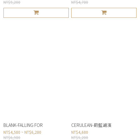
NT$9,200
NT$4,780
BLANK-FALLING FOR
CERULEAN-蔚藍湖濱
NT$4,580 ~ NT$6,280
NT$4,680
NT$6,980
NT$5,200