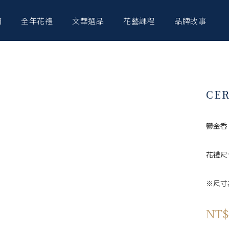
南
全年花禮
文華選品
花藝課程
品牌故事
CE
鬱金香
花禮尺寸
※尺寸
NT$