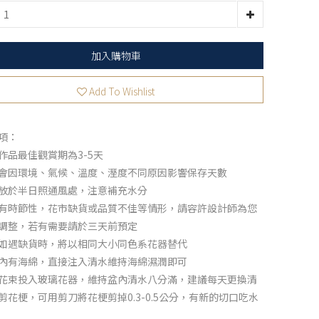
加入購物車
Add To Wishlist
項：
作品最佳觀賞期為3-5天
會因環境、氣候、溫度、溼度不同原因影響保存天數
放於半日照通風處，注意補充水分
有時節性，花市缺貨或品質不佳等情形，請容許設計師為您
調整，若有需要請於三天前預定
如遇缺貨時，將以相同大小同色系花器替代
內有海綿，直接注入清水維持海綿濕潤即可
花束投入玻璃花器，維持盆內清水八分滿，建議每天更換清
剪花梗，可用剪刀將花梗剪掉0.3-0.5公分，有新的切口吃水