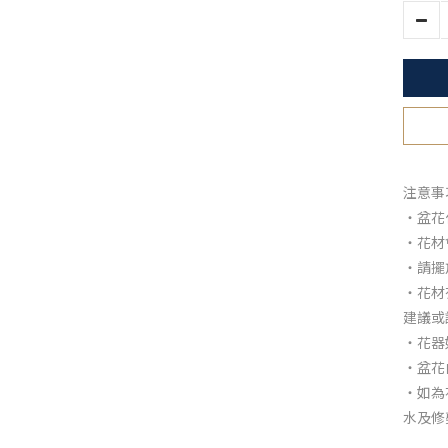
注意事
・盆花
・花材
・請擺
・花材
建議或
・花器
・盆花
・如為
水及修