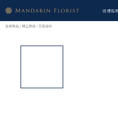
送禮指
全部商品
/
線上商店
/
花束設計