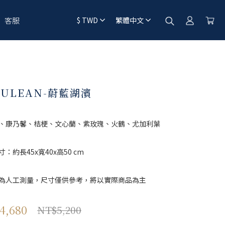
客服
$
TWD
繁體中文
RULEAN-蔚藍湖濱
、康乃馨、桔梗、文心蘭、紫玫瑰、火鶴、尤加利葉
：約長45x寬40x高50 cm 
為人工測量，尺寸僅供參考，將以實際商品為主
4,680
NT$5,200