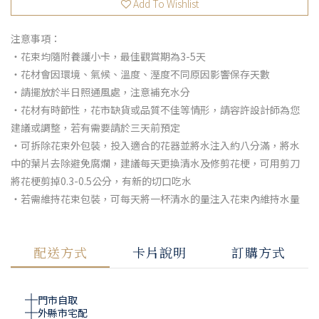
Add To Wishlist
注意事項：
・花束均隨附養護小卡，最佳觀賞期為3-5天
・花材會因環境、氣候、溫度、溼度不同原因影響保存天數
・請擺放於半日照通風處，注意補充水分
・花材有時節性，花市缺貨或品質不佳等情形，請容許設計師為您
建議或調整，若有需要請於三天前預定
・可拆除花束外包裝，投入適合的花器並將水注入約八分滿，將水
中的葉片去除避免腐爛，建議每天更換清水及修剪花梗，可用剪刀
將花梗剪掉0.3-0.5公分，有新的切口吃水
・若需維持花束包裝，可每天將一杯清水的量注入花束內維持水量
配送方式
卡片說明
訂購方式
門市自取
外縣市宅配