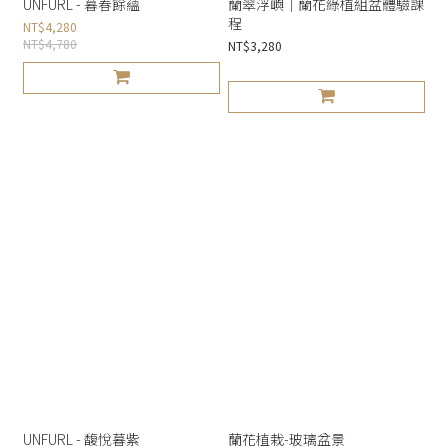
UNFURL - 暮春餘蘊
蘭翠浮嶼｜蘭花綠植組盆體驗課
程
NT$4,280
NT$4,780
NT$3,280
UNFURL - 馥悅暮紫
蘭花植栽-玻璃盆景