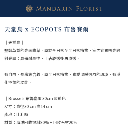
天堂鳥 x ECOPOTS 布魯賽爾
｜天堂鳥｜
堅韌革質的亮面綠葉。屬於全日照至半日照植物，室內宜置明亮散
射光處；具備耐旱性，土表乾透後再澆透。
有自由、長壽等含義。屬半日照植物，喜愛溫暖通風的環境，有淨
化空氣的功能。
｜Brussels 布魯塞爾 30cm 灰藍色｜
尺寸：直徑30 cm 高14 cm 
產地：比利時
材質：海洋回收塑料80% + 回收石材20%