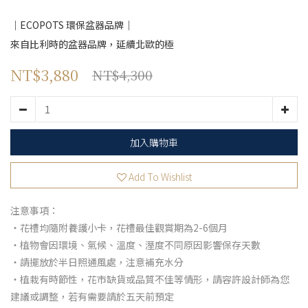
｜ECOPOTS 環保盆器品牌｜
來自比利時的盆器品牌，延續北歐的極
NT$3,880
NT$4,300
加入購物車
Add To Wishlist
注意事項：
・花禮均隨附養護小卡，花禮最佳觀賞期為2-6個月
・植物會因環境、氣候、溫度、溼度不同原因影響保存天數
・請擺放於半日照通風處，注意補充水分
・植栽有時節性，花市缺貨或品質不佳等情形，請容許設計師為您
建議或調整，若有需要請於五天前預定