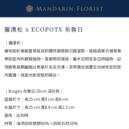
羅漢松 x ECOPOTS 布魯日
｜羅漢松｜
擁有如針葉般蒼翠挺拔的獨特葉廓與沉穩姿態，是極具東方禪意美
學的室內外觀賞植物。喜愛明亮環境，屬半日照至全日照植物，記
得避免長期幽暗以免葉片失去光澤。非常適合放置在光線充足的室
內窗邊，或是光影斑駁的陽台。
｜Bruges 布魯日 25cm 深灰色｜
盆器尺寸：長25 cm 寬9 cm 高8 cm 
水盤尺寸：長25 cm 寬8.9 cm 高2.3 cm 
產地：比利時
材質：海洋回收塑膠80% + 回收石材20%