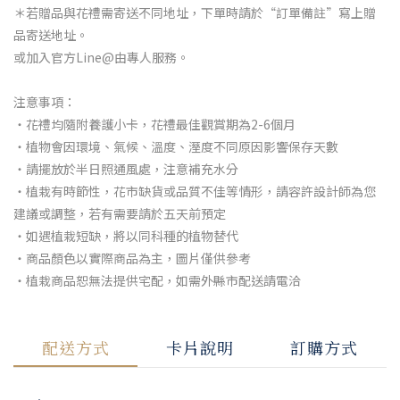
＊若贈品與花禮需寄送不同地址，下單時請於“訂單備註”寫上贈
品寄送地址。
或加入官方Line@由專人服務。
注意事項：
・花禮均隨附養護小卡，花禮最佳觀賞期為2-6個月
・植物會因環境、氣候、溫度、溼度不同原因影響保存天數
・請擺放於半日照通風處，注意補充水分
・植栽有時節性，花市缺貨或品質不佳等情形，請容許設計師為您
建議或調整，若有需要請於五天前預定
・如遇植栽短缺，將以同科種的植物替代
・商品顏色以實際商品為主，圖片僅供參考
・植栽商品恕無法提供宅配，如需外縣市配送請電洽
配送方式
卡片說明
訂購方式