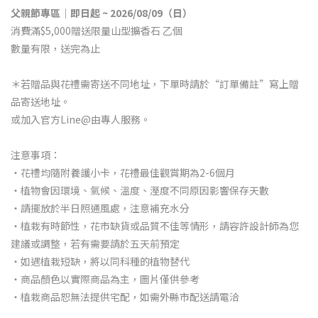
父親節專區｜即日起 ~ 2026/08/09（日）
消費滿$5,000贈送限量山型擴香石 乙個
數量有限，送完為止
＊若贈品與花禮需寄送不同地址，下單時請於“訂單備註”寫上贈
品寄送地址。
或加入官方Line@由專人服務。
注意事項：
・花禮均隨附養護小卡，花禮最佳觀賞期為2-6個月
・植物會因環境、氣候、溫度、溼度不同原因影響保存天數
・請擺放於半日照通風處，注意補充水分
・植栽有時節性，花市缺貨或品質不佳等情形，請容許設計師為您
建議或調整，若有需要請於五天前預定
・如遇植栽短缺，將以同科種的植物替代
・商品顏色以實際商品為主，圖片僅供參考
・植栽商品恕無法提供宅配，如需外縣市配送請電洽