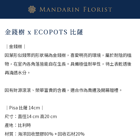
金錢樹 x ECOPOTS 比薩
｜金錢樹｜
因葉形似錢幣的形狀稱為金錢樹，喜愛明亮的環境，屬於耐陰的植
物，在室內各角落皆能自在生長。具備極佳耐旱性，待土表乾透後
再澆透水分。
因有財源滾滾、榮華富貴的含義，適合作為喬遷及開幕贈禮。
｜Pisa 比薩 14cm｜
尺寸：直徑14 cm 高20 cm 
產地：比利時
材質：海洋回收塑膠80% + 回收石材20%