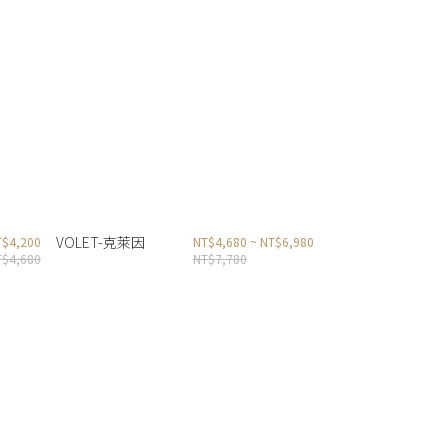
VOLET-克萊因
T$4,200
NT$4,680 ~ NT$6,980
T$4,680
NT$7,780