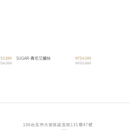
SUGAR-青花艾麗絲
T$3,880
NT$4,580
T$4,300
NT$5,080
106台北市大安區延吉街131巷47號