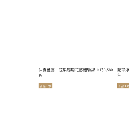
仲夏豐宴｜蔬果應用花藝體驗課
蘭翠
NT$3,580
程
程
新品上市
新品上