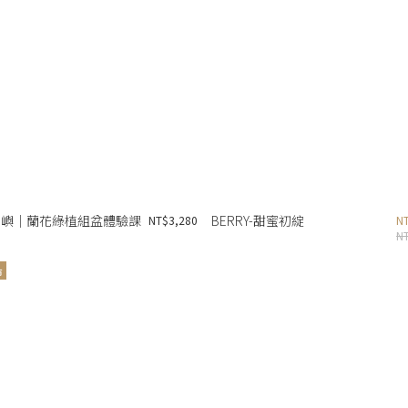
浮嶼｜蘭花綠植組盆體驗課
BERRY-甜蜜初綻
NT$3,280
N
N
市