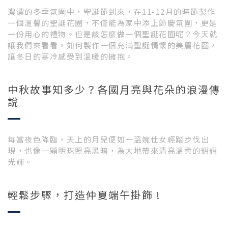
濃濃的冬季氛圍中，聖誕節到來，在11-12月的時節製作
一個溫馨的聖誕花圈，不僅能為家中添上節慶氛圍，更是
一份用心的禮物。但是該怎麼做一個聖誕花圈呢？今天就
讓我們來看看，如何製作一個充滿聖誕情懷的美麗花圈，
讓冬日的寒冷感受到溫暖的擁抱。
中秋故事知多少？各國月亮與花朵的浪漫傳
說
每當夜色降臨，天上的月兒便如一溫婉仕女輕踏步伐出
現，也像一顆明珠照亮黑暗，為大地帶來清亮溫柔的𦒉𦒉
光輝。
輕鬆步驟，打造仲夏端午掛飾 !