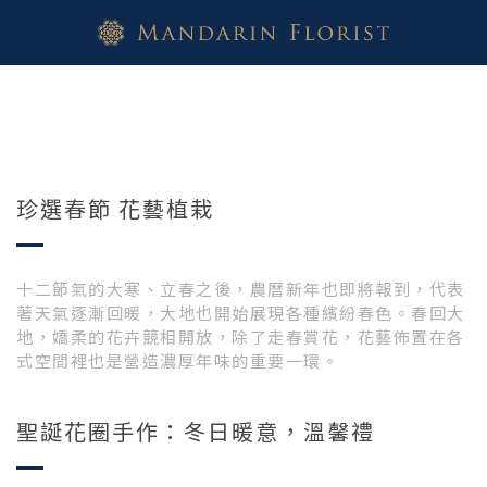
珍選春節 花藝植栽
十二節氣的大寒、立春之後，農曆新年也即將報到，代表
著天氣逐漸回暖，大地也開始展現各種繽紛春色。春回大
地，嬌柔的花卉競相開放，除了走春賞花，花藝佈置在各
式空間裡也是營造濃厚年味的重要一環。
聖誕花圈手作：冬日暖意，溫馨禮