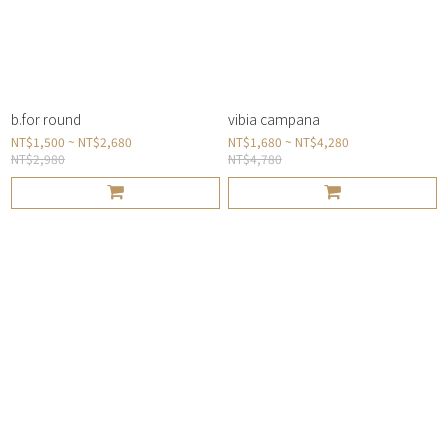
b.for round
vibia campana
NT$1,500 ~ NT$2,680
NT$1,680 ~ NT$4,280
NT$2,980
NT$4,780