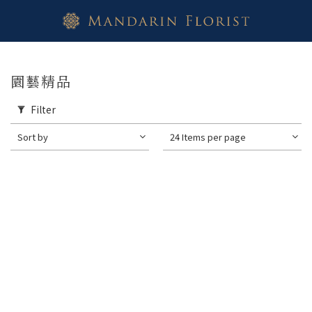
園藝精品
Filter
Sort by
24 Items per page