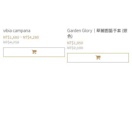
vibia campana
Garden Glory｜華麗園藝手套 (銀
色)
NT$1,680 ~ NT$4,280
NT$4,750
NT$1,950
NT$2,180