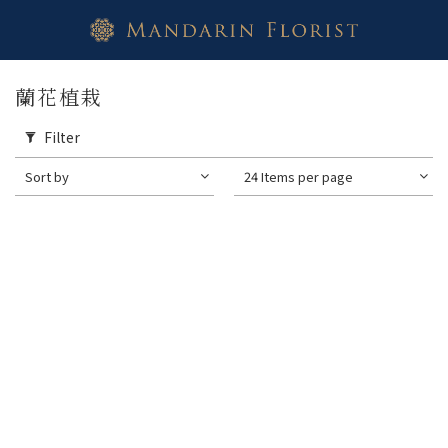
蘭花植栽
Filter
Sort by
24 Items per page