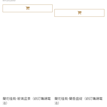
NT$9,800
蘭花植栽-玻璃盆景（欲訂購請電
蘭花植栽-蘭香盛綻（欲訂購請電
洽）
洽）