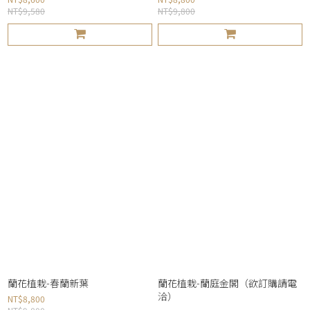
NT$9,580
NT$9,800
蘭花植栽-春蘭新葉
蘭花植栽-蘭庭金閣（欲訂購請電
洽）
NT$8,800