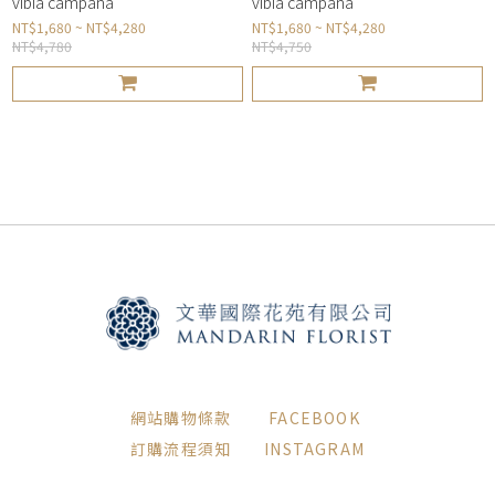
vibia campana
vibia campana
NT$1,680 ~ NT$4,280
NT$1,680 ~ NT$4,280
NT$4,780
NT$4,750
網站購物條款
FACEBOOK
訂購流程須知
INSTAGRAM