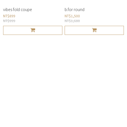
vibes fold coupe
b.for round
NT$899
NT$1,500
NT$999
NT$1,680