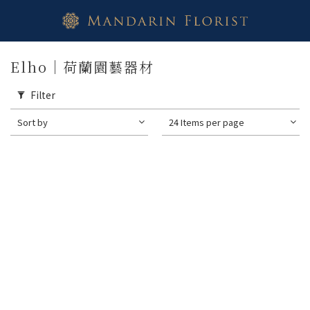
Elho｜荷蘭園藝器材
Filter
Sort by
24 Items per page