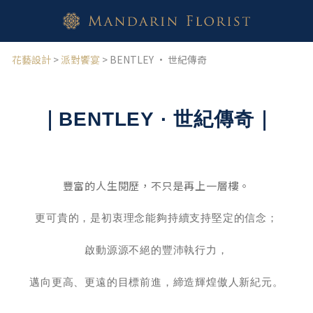
花藝設計
>
派對饗宴
> BENTLEY · 世紀傳奇
｜BENTLEY
· 世紀傳奇｜
豐富的人生閱歷，不只是再上一層樓。
更可貴的，是初衷理念能夠持續支持堅定的信念；
啟動源源不絕的豐沛執行力，
邁向更高、更遠的目標前進，締造輝煌傲人新紀元。