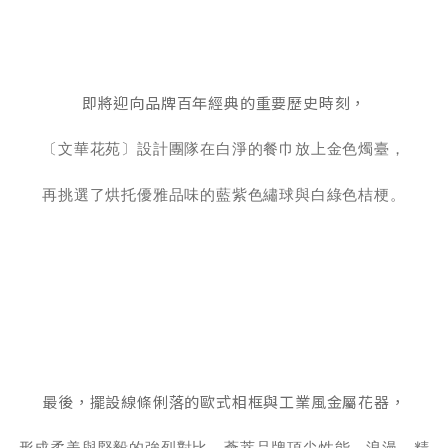
即將迎向品牌百年經典的重要歷史時刻，
〔文華花苑〕設計團隊在白淨的餐巾放上金色燭臺，
再挑選了烘托優雅品味的藍紫色繡球與白綠色桔梗。
最後，擺設線條俐落的歐式相框與工業風金屬花器，
形成柔美與堅毅的強烈對比，薈萃品牌頂尖性能、浪漫、精