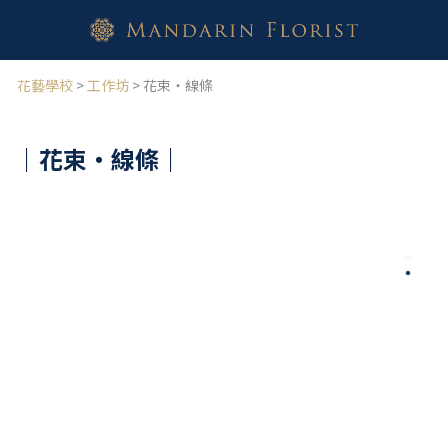
花藝學校
>
工作坊
> 花束・線條
｜花束・線條
｜