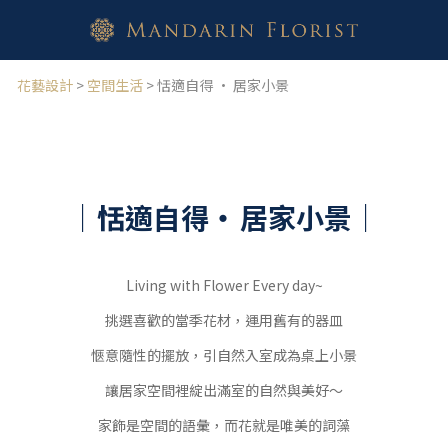
花藝設計
>
空間生活
> 恬適自得 · 居家小景
｜恬適自得・
居家小景｜
Living with Flower Every day~
挑選喜歡的當季花材，運用舊有的器皿
愜意隨性的擺放，引自然入室成為桌上小景
讓居家空間裡綻出滿室的自然與美好～
家飾是空間的語彙，而花就是唯美的詞藻