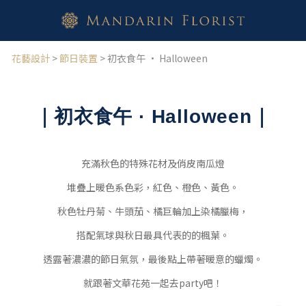
花藝設計
>
節日裝置
> 初衣食午 · Halloween
｜初衣食午
· Halloween｜
充滿秋色的特殊花材及俏皮南瓜燈
堆疊上暖色系色彩，紅色、橙色、黃色。
秋色牡丹菊、牛頭茄、橘巨輪加上染橘臘梅，
搭配氣球與秋日最具代表的的楓葉。
透露著濃濃的節日氣氛，最後點上帶著暖意的蠟燭。
就跟著文華花苑一起去party吧！