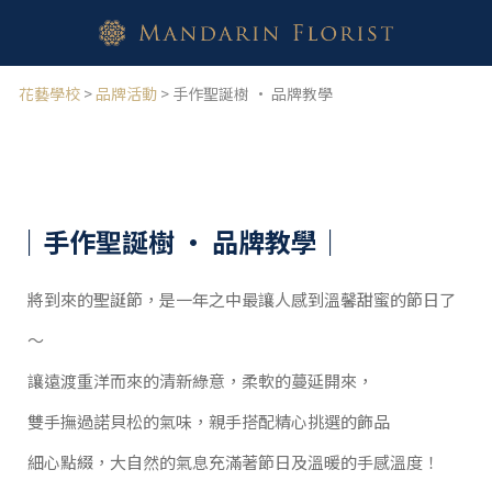
花藝學校
>
品牌活動
> 手作聖誕樹 · 品牌教學
｜手作聖誕樹 · 品牌教學｜
將到來的聖誕節，是一年之中最讓人感到溫馨甜蜜的節日了
～
讓遠渡重洋而來的清新綠意，柔軟的蔓延開來，
雙手撫過諾貝松的氣味，親手搭配精心挑選的飾品
細心點綴，大自然的氣息充滿著節日及溫暖的手感溫度！