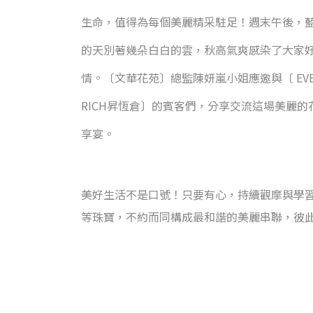
生命，值得為每個美麗精采駐足！週末午後，
的天別著幾朵白白的雲，秋高氣爽感染了大家
情。〔文華花苑〕總監陳妍嵐小姐應邀與〔 EVE
RICH昇恆倉〕的賓客們，分享交流這場美麗的
享宴。
美好生活不是口號！只要有心，持續觀摩與學
等珠寶，不約而同構成最和諧的美麗串聯，彼