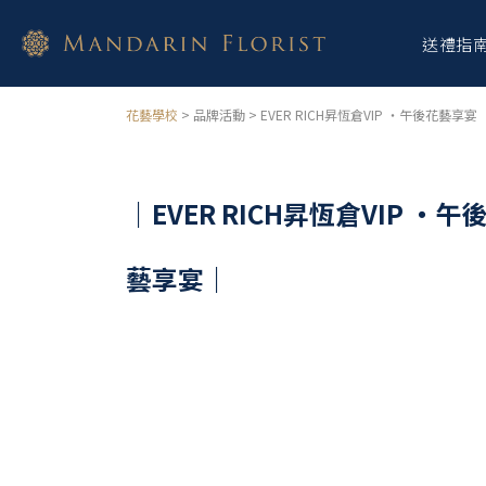
送禮指
花藝學校
> 品牌活動 > EVER RICH昇恆倉VIP ・午後花藝享宴
｜EVER RICH昇恆倉VIP ・
午
藝享宴｜