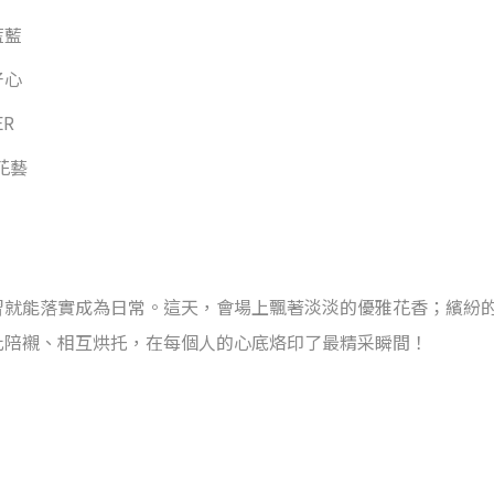
藍藍
好心
R
花藝
習就能落實成為日常。這天，會場上飄著淡淡的優雅花香；繽紛
此陪襯、相互烘托，在每個人的心底烙印了最精采瞬間！