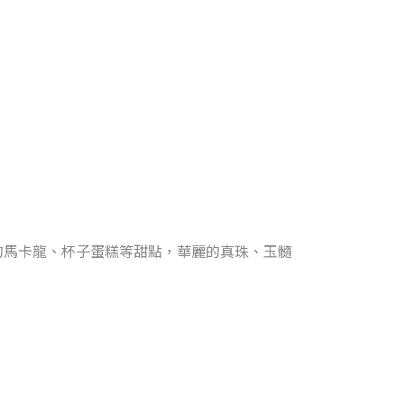
的馬卡龍、杯子蛋糕等甜點，華麗的真珠、玉髓