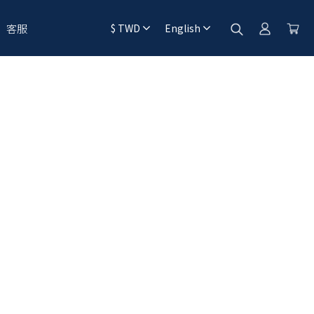
客服
$
TWD
English