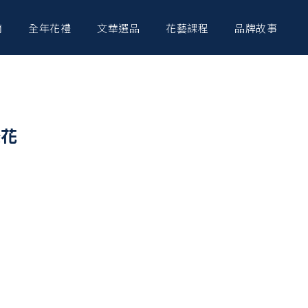
南
全年花禮
文華選品
花藝課程
品牌故事
後花