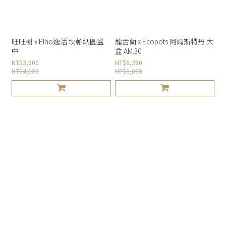
旺旺樹 x Elho逸活 坎帕納圓盆
龍舌蘭 x Ecopots 阿姆斯特丹 大
中
盆 AM.30
NT$3,600
NT$6,280
NT$4,000
NT$6,880