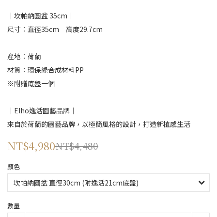
｜坎帕納圓盆 35cm｜
尺寸：直徑35cm　高度29.7cm
產地：荷蘭
材質：環保綠合成材料PP
※附贈底盤一個
｜Elho逸活園藝品牌｜
來自於荷蘭的園藝品牌，以極簡風格的設計，打造新植感生活
NT$4,980
NT$4,480
顏色
數量