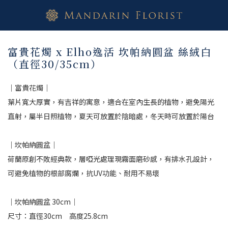
富貴花燭 x Elho逸活 坎帕納圓盆 絲絨白
（直徑30/35cm）
｜富貴花燭｜
葉片寬大厚實，有吉祥的寓意，適合在室內生長的植物，避免陽光
直射，屬半日照植物，夏天可放置於陰暗處，冬天時可放置於陽台
｜坎帕納圓盆｜
荷蘭原創不敗經典款，層啞光處理現霧面磨砂感，有排水孔設計，
可避免植物的根部腐爛，抗UV功能、耐用不易壞
｜坎帕納圓盆 30cm｜
尺寸：直徑30cm　高度25.8cm