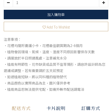
加入購物車
Add To Wishlist
注意事項：
・花禮均隨附養護小卡，花禮最佳觀賞期為2-6個月
・植物會因環境、氣候、溫度、溼度不同原因影響保存天數
・請擺放於半日照通風處，注意補充水分
・植栽有時節性，花市缺貨或品質不佳等情形，請容許設計師為您
建議或調整，若有需要請於五天前預定
・如遇植栽短缺，將以同科種的植物替代
・商品顏色以實際商品為主，圖片僅供參考
・植栽商品恕無法提供宅配，如需外縣市配送請電洽
配送方式
卡片說明
訂購方式