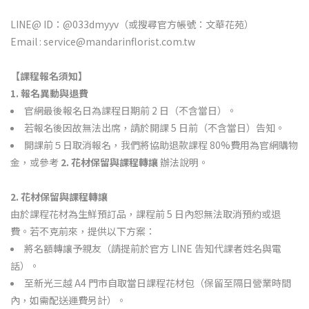
LINE@ ID：@033dmyyv（或搜尋官方帳號：文華花苑）
Email : service@mandarinflorist.com.tw
【課程報名須知】
1. 報名異動與退費
官網最後報名日為課程日期前 2 日（不含當日）。
若報名後因故無法出席，請於開課 5 日前（不含當日）告知。
開課前５日取消報名，我們將協助退款課程 80%費用為官網購物
金，或參考
2. 花材保留與課程轉讓
辦法說明。
2. 花材保留與課程轉讓
由於課程花材為生鮮預訂品，課程前 5 日內恕無法取消預約或退
費。若不克前來，提供以下方案：
將名額轉讓予親友（請提前於官方 LINE 告知代課者姓名與電
話）。
至新光三越 A4 門市自取當日課程花材包（保留至隔日營業時間
內，如需配送運費另計）。