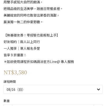
用雙手感知大自然的飽滿，
把精品級的生活美學，融進日常餐桌裡。
美麗綻放的同時也散發出果香的清甜，
展演獨一無二的仲夏野趣。
【無基礎友善！零經驗也能輕鬆上手】
好友相約｜兩人以上同行
一人獨享｜單人報名多堂
皆享 9 折優惠！
＊如欲使用課程折扣碼請洽官方Line@ 專人服務
NT$3,580
課程時間
數量