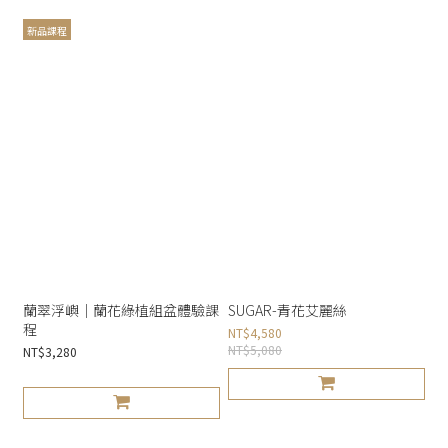
新品課程
蘭翠浮嶼｜蘭花綠植組盆體驗課
SUGAR-青花艾麗絲
程
NT$4,580
NT$5,080
NT$3,280