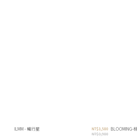
ILMM - 幟行星
BLOOMING
NT$3,580
NT$3,980