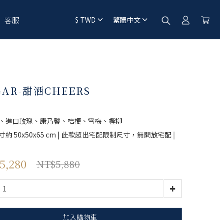
客服
$
TWD
繁體中文
GAR-甜酒CHEERS
、進口玫瑰、康乃馨、桔梗、雪梅、檉柳
約 50x50x65 cm | 此款超出宅配限制尺寸，無開放宅配 |
5,280
NT$5,880
加入購物車