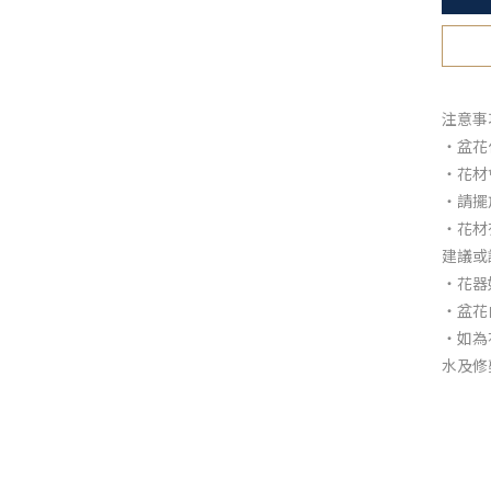
注意事
・盆花
・花材
・請擺
・花材
建議或
・花器
・盆花
・如為
水及修