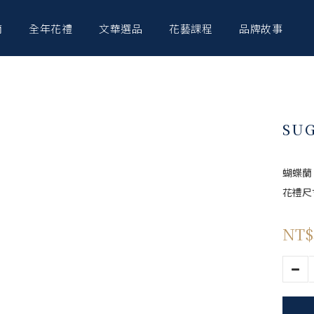
南
全年花禮
文華選品
花藝課程
品牌故事
SU
蝴蝶蘭
花禮尺寸
NT$