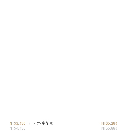
BERRY-蜜花園
NT$3,980
NT$5,280
NT$4,480
NT$5,880