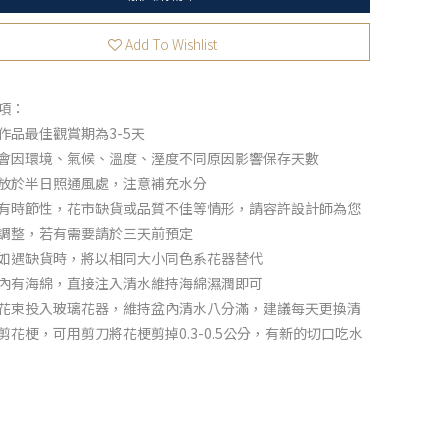
Add To Wishlist
項：
作品最佳觀賞期為3-5天
會因環境、氣候、溫度、溼度不同原因影響保存天數
放於半日照通風處，注意補充水分
有時節性，花市缺貨或品質不佳等情形，請容許設計師為您
調整，若有需要請於三天前預定
如遇缺貨時，將以相同大小同色系花器替代
內有海綿，直接注入清水維持海綿濕潤即可
花束投入玻璃花器，維持盆內清水八分滿，建議每天更換清
剪花梗，可用剪刀將花梗剪掉0.3-0.5公分，有新的切口吃水