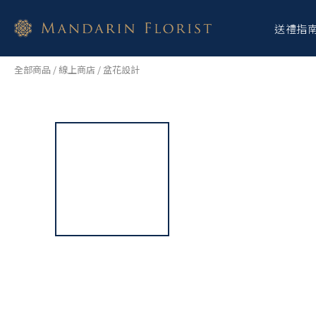
送禮指
全部商品
/
線上商店
/
盆花設計