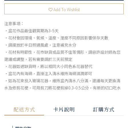
Add To Wishlist
注意事項：
・盆花作品最佳觀賞期為3-5天
・花材會因環境、氣候、溫度、溼度不同原因影響保存天數
・請擺放於半日照通風處，注意補充水分
・花材有時節性，花市缺貨或品質不佳等情形，請容許設計師為您
建議或調整，若有需要請於三天前預定
・花器如遇缺貨時，將以相同大小同色系花器替代
・盆花內有海綿，直接注入清水維持海綿濕潤即可
・如為花束投入玻璃花器，維持盆內清水八分滿，建議每天更換清
水及修剪花梗，可用剪刀將花梗剪掉0.3-0.5公分，有新的切口吃水
配送方式
卡片說明
訂購方式