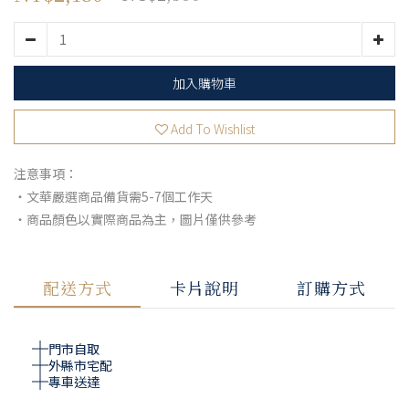
加入購物車
Add To Wishlist
注意事項：
・文華嚴選商品備貨需5-7個工作天
・商品顏色以實際商品為主，圖片僅供參考
配送方式
卡片說明
訂購方式
門市自取
外縣市宅配
專車送達