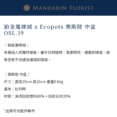
鉑金蔓綠絨 x Ecopots 奧斯陸 中盆
OSL.19
｜鉑金蔓綠絨｜
有著迷人的獨特葉脈。屬半日照植物，喜愛明亮、通風的環境，避
免空氣不流通及潮濕的環境。
｜奧斯陸 中盆｜
尺寸：直徑19cm 高16cm 重量0.6kg
產地：比利時
材質：海洋回收塑料80% + 回收石材20%
*此款可宅配外縣市