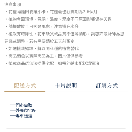
注意事項：
・花禮均隨附養護小卡，花禮最佳觀賞期為2-6個月
・植物會因環境、氣候、溫度、溼度不同原因影響保存天數
・請擺放於半日照通風處，注意補充水分
・植栽有時節性，花市缺貨或品質不佳等情形，請容許設計師為您
建議或調整，若有需要請於五天前預定
・如遇植栽短缺，將以同科種的植物替代
・商品顏色以實際商品為主，圖片僅供參考
・植栽商品恕無法提供宅配，如需外縣市配送請電洽
配送方式
卡片說明
訂購方式
門市自取
外縣市宅配
專車送達