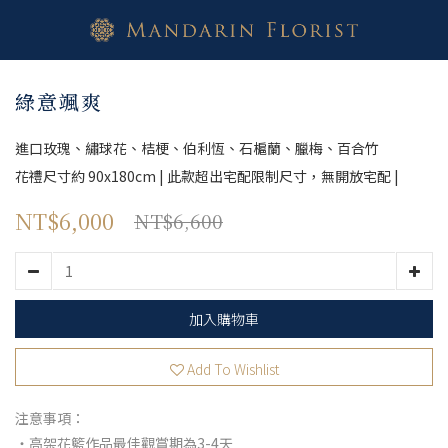
綠意颯爽
進口玫瑰、繡球花、桔梗、伯利恆、石槴蘭、臘梅、百合竹
花禮尺寸約 90x180cm | 此款超出宅配限制尺寸，無開放宅配 |
NT$6,000
NT$6,600
加入購物車
Add To Wishlist
注意事項：
・高架花籃作品最佳觀賞期為3-4天