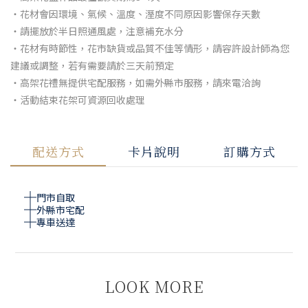
・花材會因環境、氣候、溫度、溼度不同原因影響保存天數
・請擺放於半日照通風處，注意補充水分
・花材有時節性，花市缺貨或品質不佳等情形，請容許設計師為您
建議或調整，若有需要請於三天前預定
・高架花禮無提供宅配服務，如需外縣市服務，請來電洽詢
・活動結束花架可資源回收處理
配送方式
卡片說明
訂購方式
門市自取
外縣市宅配
專車送達
LOOK MORE