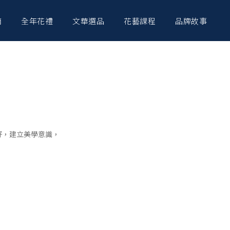
南
全年花禮
文華選品
花藝課程
品牌故事
好，建立美學意識，