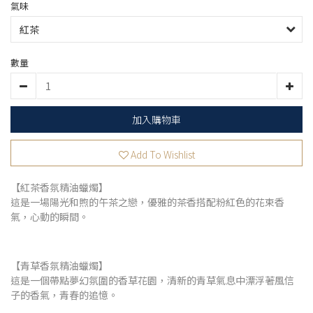
氣味
數量
加入購物車
Add To Wishlist
【紅茶香氛精油蠟燭】
這是一場陽光和煦的午茶之戀，優雅的茶香搭配粉紅色的花束香
氣，心動的瞬間。
【青草香氛精油蠟燭】
這是一個帶點夢幻氛圍的香草花園，清新的青草氣息中漂浮著風信
子的香氣，青春的追憶。