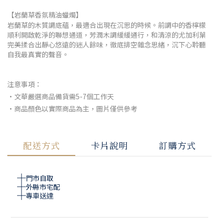
【岩蘭草香氛精油蠟燭】
岩蘭草的木質調底蘊，最適合出現在沉思的時候。前調中的香檸檬
順利開啟乾淨的聯想通道，芳潤木調緩緩通行，和清涼的尤加利葉
完美揉合出靜心悠遠的迷人餘味，徹底排空雜念思緒，沉下心聆聽
自我最真實的聲音。
注意事項：
・文華嚴選商品備貨需5-7個工作天
・商品顏色以實際商品為主，圖片僅供參考
配送方式
卡片說明
訂購方式
門市自取
外縣市宅配
專車送達