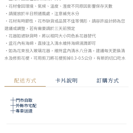
・花材會因環境、氣候、溫度、溼度不同原因影響保存天數
・請擺放於半日照通風處，注意補充水分
・花材有時節性，花市缺貨或品質不佳等情形，請容許設計師為您
建議或調整，若有需要請於三天前預定
・花器如遇缺貨時，將以相同大小同色系花器替代
・盆花內有海綿，直接注入清水維持海綿濕潤即可
・如為花束投入玻璃花器，維持盆內清水八分滿，建議每天更換清
水及修剪花梗，可用剪刀將花梗剪掉0.3-0.5公分，有新的切口吃水
配送方式
卡片說明
訂購方式
門市自取
外縣市宅配
專車送達