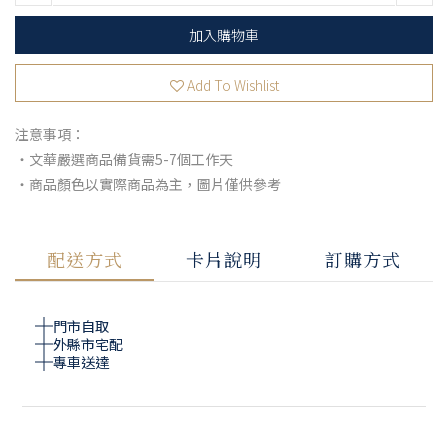
加入購物車
Add To Wishlist
注意事項：
・文華嚴選商品備貨需5-7個工作天
・商品顏色以實際商品為主，圖片僅供參考
配送方式
卡片說明
訂購方式
門市自取
外縣市宅配
專車送達