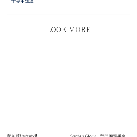
專車送達
LOOK MORE
蘭花落地植栽-紫
Garden Glory｜華麗園藝手套