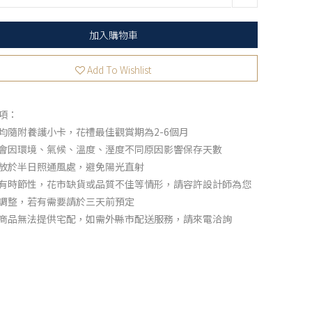
加入購物車
Add To Wishlist
項：
均隨附養護小卡，花禮最佳觀賞期為2-6個月
會因環境、氣候、溫度、溼度不同原因影響保存天數
放於半日照通風處，避免陽光直射
有時節性，花市缺貨或品質不佳等情形，請容許設計師為您
調整，若有需要請於三天前預定
商品無法提供宅配，如需外縣市配送服務，請來電洽詢