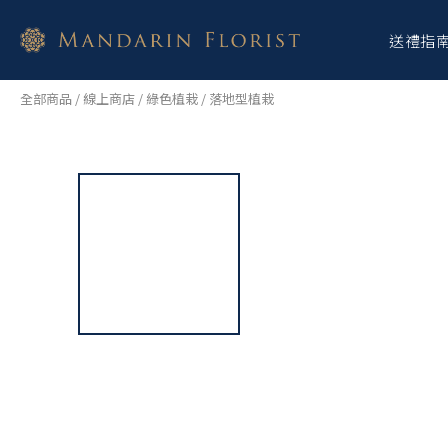
送禮指
全部商品
/
線上商店
/
綠色植栽
/
落地型植栽