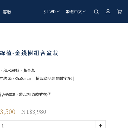
客服
$
TWD
繁體中文
綠植-金錢樹組合盆栽
、積水鳳梨、黃金葛
約 35x35x85 cm | 植栽商品無開放宅配 |
若遇短缺，將以相似款式替代
3,500
NT$3,980