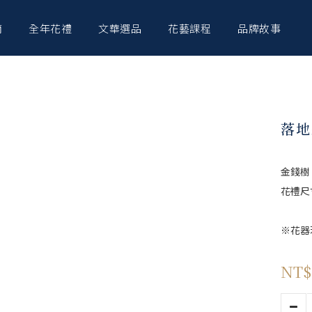
南
全年花禮
文華選品
花藝課程
品牌故事
落地
金錢樹
花禮尺寸
※花器
NT$