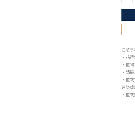
注意事
・花禮
・植物
・請擺
・植栽
建議或
・植栽