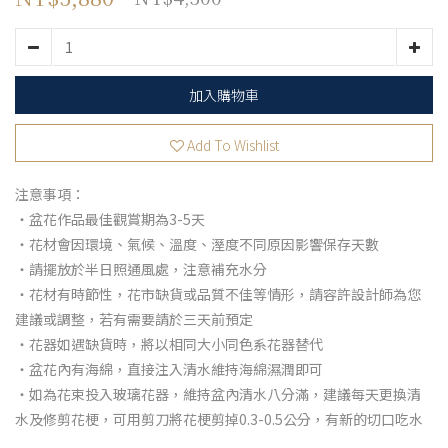
加入購物車
Add To Wishlist
注意事項：
・盆花作品最佳觀賞期為3-5天
・花材會因環境、氣候、溫度、溼度不同原因影響保存天數
・請擺放於半日照通風處，注意補充水分
・花材有時節性，花市缺貨或品質不佳等情形，請容許設計師為您
建議或調整，若有需要請於三天前預定
・花器如遇缺貨時，將以相同大小同色系花器替代
・盆花內有海綿，直接注入清水維持海綿濕潤即可
・如為花束投入玻璃花器，維持盆內清水八分滿，建議每天更換清
水及修剪花梗，可用剪刀將花梗剪掉0.3-0.5公分，有新的切口吃水