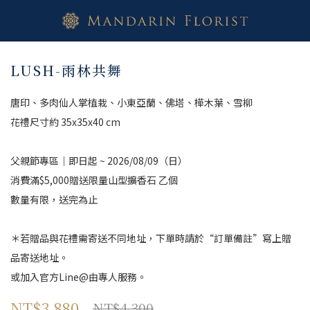
LUSH-雨林共舞
唐印、多肉仙人掌植栽、小東亞蘭、佛塔、樺木葉、雪柳
花禮尺寸約 35x35x40 cm
父親節專區｜即日起 ~ 2026/08/09（日）
消費滿$5,000贈送限量山型擴香石 乙個
數量有限，送完為止
＊若贈品與花禮需寄送不同地址，下單時請於“訂單備註”寫上贈
品寄送地址。
或加入官方Line@由專人服務。
NT$3,880
NT$4,300