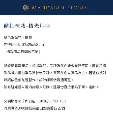
蘭花植栽-桔光片羽
橘色系蘭花、植栽
花禮尺寸約 32x25x50 cm
 | 植栽商品無開放宅配 |
蝴蝶蘭屬農產品，根據季節，品種及花色皆會有所不同，蘭花花禮
製作將挑選當季品質較佳品種，實際花色以實品為主，若遇缺貨則
以類似色系花種替代，設計師將做最適調整。
如有疑慮請來電洽詢專人訂購，建議勿直接網站下單，謝謝。
父親節專區｜即日起 ~ 2026/08/09（日）
消費滿$5,000贈送限量山型擴香石 乙個