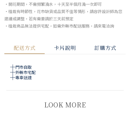
・開花期間，不需頻繁澆水，十天至半個月澆一次即可
・植栽有時節性，花市缺貨或品質不佳等情形，請容許設計師為您
建議或調整，若有需要請於三天前預定
・植栽商品無法提供宅配，如需外縣市配送服務，請來電洽詢
配送方式
卡片說明
訂購方式
門市自取
外縣市宅配
專車送達
LOOK MORE