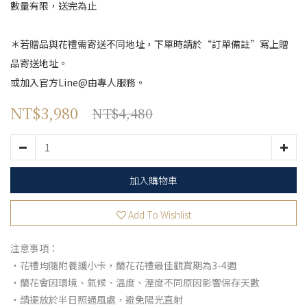
數量有限，送完為止
＊若贈品與花禮需寄送不同地址，下單時請於“訂單備註”寫上贈
品寄送地址。
或加入官方Line@由專人服務。
NT$3,980
NT$4,480
加入購物車
Add To Wishlist
注意事項：
・花禮均隨附養護小卡，蘭花花禮最佳觀賞期為3-4週
・蘭花會因環境、氣候、溫度、溼度不同原因影響保存天數
・請擺放於半日照通風處，避免陽光直射