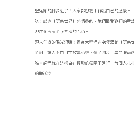
聖誕節的腳步近了！大家都想親手作出自己的應景。
務！感謝〔玩美世界〕盛情邀約，我們最受歡迎的章
現每個殷殷企盼幸福的心願。
週末午後的陽光溫暖！置身大稻埕古宅餐酒館〔玩美
企劃，讓人不由自主放鬆心情、慢了腳步，享受眼前
雅。課程就在這樣自在輕鬆的氛圍下進行，每個人扎
的聖誕樹。