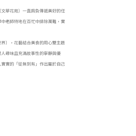
〔文華花苑〕一直肩負傳遞美好的任
譯中老師特地在百忙中排除萬難，實
世界〕，花藝結合美食的用心雙主題
耐人尋味且充滿故事性的寧靜與優
扎實實的「從無到有」作出屬於自己