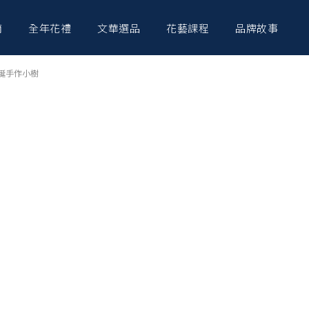
南
全年花禮
文華選品
花藝課程
品牌故事
es・聖誕手作小樹