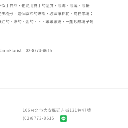
不假手自然，也能用雙手的溫度，或綁、或繞、或扭
完美樹形。這個季節的陪襯，必須讓棉花、肉桂串場；
讓紅的、綠的、金的、……等等繽紛，一起炒熱場子鬧
Florist｜02-8773-8615
106台北市大安區延吉街131巷47號
(02)8773-8615