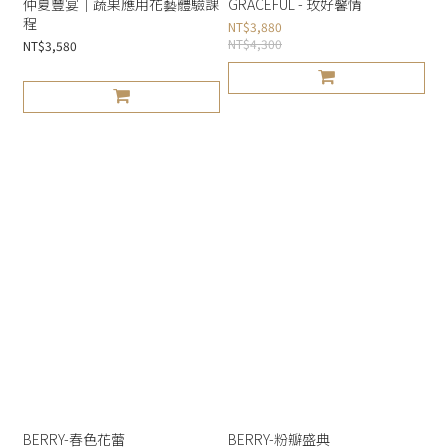
仲夏豐宴｜蔬果應用花藝體驗課
GRACEFUL - 玫好馨情
程
NT$3,880
NT$4,300
NT$3,580
BERRY-春色花蕾
BERRY-粉瓣盛典