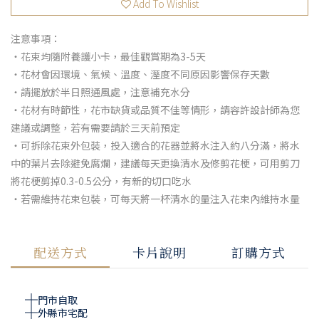
Add To Wishlist
注意事項：
・花束均隨附養護小卡，最佳觀賞期為3-5天
・花材會因環境、氣候、溫度、溼度不同原因影響保存天數
・請擺放於半日照通風處，注意補充水分
・花材有時節性，花市缺貨或品質不佳等情形，請容許設計師為您
建議或調整，若有需要請於三天前預定
・可拆除花束外包裝，投入適合的花器並將水注入約八分滿，將水
中的葉片去除避免腐爛，建議每天更換清水及修剪花梗，可用剪刀
將花梗剪掉0.3-0.5公分，有新的切口吃水
・若需維持花束包裝，可每天將一杯清水的量注入花束內維持水量
配送方式
卡片說明
訂購方式
門市自取
外縣市宅配