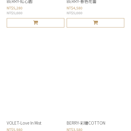
BERRY-紅心園
BERRY-春色花蕾
NT$5,280
NT$4,580
NT$5,880
NT$5,080
VOLET-Love In Mist
BERRY-彩糖COTTON
NT$5,980
NT$3,580