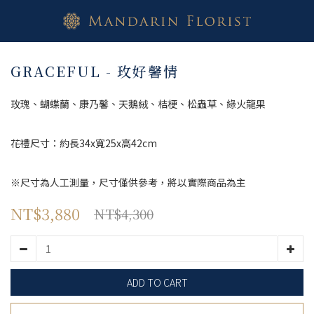
GRACEFUL - 玫好馨情
玫瑰、蝴蝶蘭、康乃馨、天鵝絨、桔梗、松蟲草、綠火龍果
花禮尺寸：約長34x寬25x高42cm
※尺寸為人工測量，尺寸僅供參考，將以實際商品為主
NT$3,880
NT$4,300
ADD TO CART