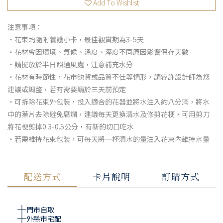
Add To Wishlist
注意事項：
・花束均隨附養護小卡，最佳觀賞期為3-5天
・花材會因環境、氣候、溫度、溼度不同原因影響保存天數
・請擺放於半日照通風處，注意補充水分
・花材有時節性，花市缺貨或品質不佳等情形，請容許設計師為您
建議或調整，若有需要請於三天前預定
・可拆除花束外包裝，投入適合的花器並將水注入約八分滿，將水
中的葉片去除避免腐爛，建議每天更換清水及修剪花梗，可用剪刀
將花梗剪掉0.3-0.5公分，有新的切口吃水
・若需維持花束包裝，可每天將一杯清水的量注入花束內維持水量
配送方式
卡片說明
訂購方式
門市自取
外縣市宅配