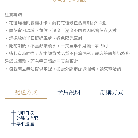
注意事項：
・花禮均隨附養護小卡，蘭花花禮最佳觀賞期為3-4週
・蘭花會因環境、氣候、溫度、溼度不同原因影響保存天數
・請擺放於半日照通風處，避免陽光直射
・開花期間，不需頻繁澆水，十天至半個月澆一次即可
・植栽有時節性，花市缺貨或品質不佳等情形，請容許設計師為您
建議或調整，若有需要請於三天前預定
・植栽商品無法提供宅配，如需外縣市配送服務，請來電洽詢
配送方式
卡片說明
訂購方式
門市自取
外縣市宅配
專車送達