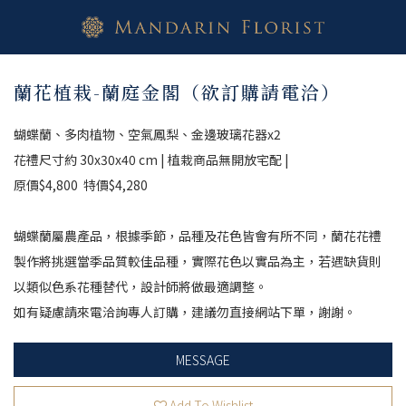
蘭花植栽-蘭庭金閣（欲訂購請電洽）
蝴蝶蘭、多肉植物、空氣鳳梨、金邊玻璃花器x2
花禮尺寸約 30x30x40 cm | 植栽商品無開放宅配 |
原價$4,800  特價$4,280
蝴蝶蘭屬農產品，根據季節，品種及花色皆會有所不同，蘭花花禮
製作將挑選當季品質較佳品種，實際花色以實品為主，若遇缺貨則
以類似色系花種替代，設計師將做最適調整。
如有疑慮請來電洽詢專人訂購，建議勿直接網站下單，謝謝。
MESSAGE
Add To Wishlist