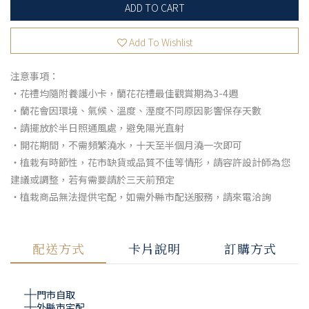
ADD TO CART
Add To Wishlist
注意事項：
・花禮均隨附養護小卡，蘭花花禮最佳觀賞期為3-4週
・蘭花會因環境、氣候、溫度、溼度不同原因影響保存天數
・請擺放於半日照通風處，避免陽光直射
・開花期間，不需頻繁澆水，十天至半個月澆一次即可
・植栽有時節性，花市缺貨或品質不佳等情形，請容許設計師為您
建議或調整，若有需要請於三天前預定
・植栽商品無法提供宅配，如需外縣市配送服務，請來電洽詢
配送方式
卡片說明
訂購方式
門市自取
外縣市宅配