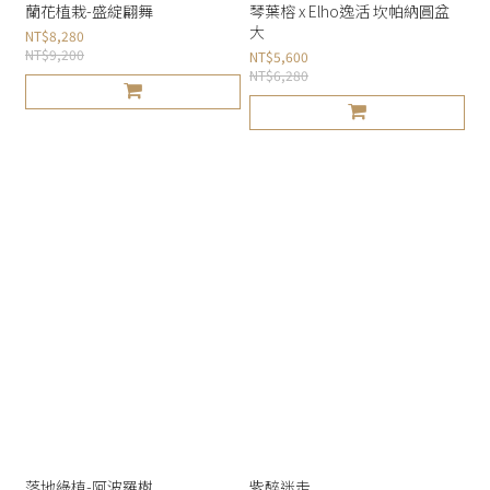
蘭花植栽-盛綻翩舞
琴葉榕 x Elho逸活 坎帕納圓盆
大
NT$8,280
NT$9,200
NT$5,600
NT$6,280
落地綠植-阿波羅樹
紫醉迷走