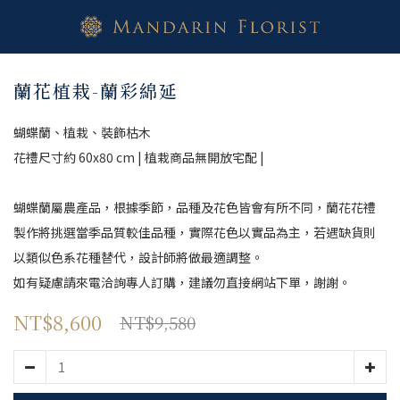
蘭花植栽-蘭彩綿延
蝴蝶蘭、植栽、裝飾枯木
花禮尺寸約 60x80 cm | 植栽商品無開放宅配 |
蝴蝶蘭屬農產品，根據季節，品種及花色皆會有所不同，蘭花花禮
製作將挑選當季品質較佳品種，實際花色以實品為主，若遇缺貨則
以類似色系花種替代，設計師將做最適調整。
如有疑慮請來電洽詢專人訂購，建議勿直接網站下單，謝謝。
NT$8,600
NT$9,580