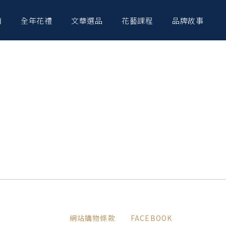
南
全年花禮
文華選品
花藝課程
品牌故事
網站購物條款
FACEBOOK