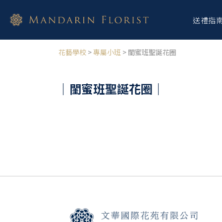
送禮指
花藝學校
>
專屬小班
> 閨蜜班聖誕花圈
｜閨蜜班聖誕花圈
｜