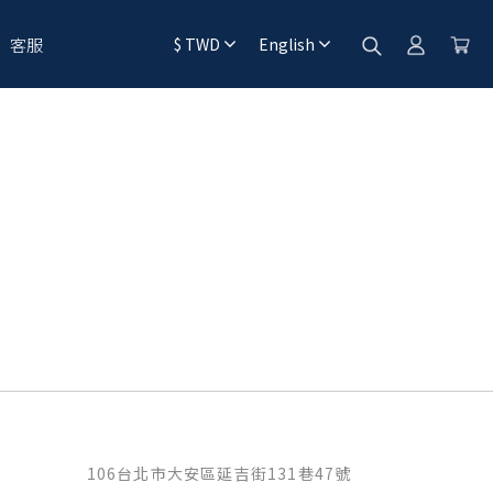
客服
$
TWD
English
106台北市大安區延吉街131巷47號