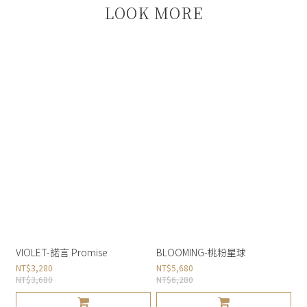
LOOK MORE
VIOLET-諾言 Promise
BLOOMING-桃粉星球
NT$3,280
NT$5,680
NT$3,680
NT$6,280