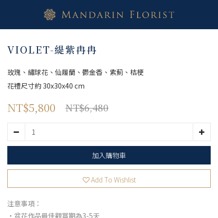
VIOLET-緹紫冉冉
玫瑰、繡球花、仙履蘭、鬱金香、紫薊、桔梗
花禮尺寸約 30x30x40 cm
NT$5,800
NT$6,480
加入購物車
Add To Wishlist
注意事項：
・盆花作品最佳觀賞期為3-5天