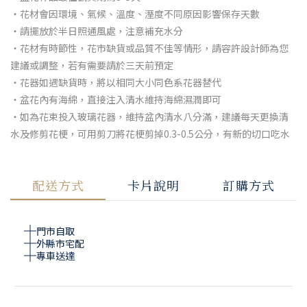
・花材會因環境、氣候、溫度、溼度不同原因影響保存天數
・請擺放於半日照通風處，注意補充水分
・花材有時節性，花市缺貨或品質不佳等情形，請容許設計師為您
建議或調整，若有需要請於三天前預定
・花器如遇缺貨時，將以相同大小同色系花器替代
・盆花內有海綿，直接注入清水維持海綿濕潤即可
・如為花束投入玻璃花器，維持盆內清水八分滿，建議每天更換清
水及修剪花梗，可用剪刀將花梗剪掉0.3-0.5公分，有新的切口吃水
配送方式
卡片說明
訂購方式
門市自取
外縣市宅配
專車送達