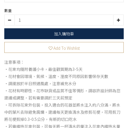
數量
加入購物車
Add To Wishlist
注意事項：
・花束均隨附養護小卡，最佳觀賞期為3-5天
・花材會因環境、氣候、溫度、溼度不同原因影響保存天數
・請擺放於半日照通風處，注意補充水分
・花材有時節性，花市缺貨或品質不佳等情形，請容許設計師為您
建議或調整，若有需要請於三天前預定
・可拆除花束外包裝，投入適合的花器並將水注入約八分滿，將水
中的葉片去除避免腐爛，建議每天更換清水及修剪花梗，可用剪刀
將花梗剪掉0.3-0.5公分，有新的切口吃水
・若需維持花束包裝，可每天將一杯清水的量注入花束內維持水量