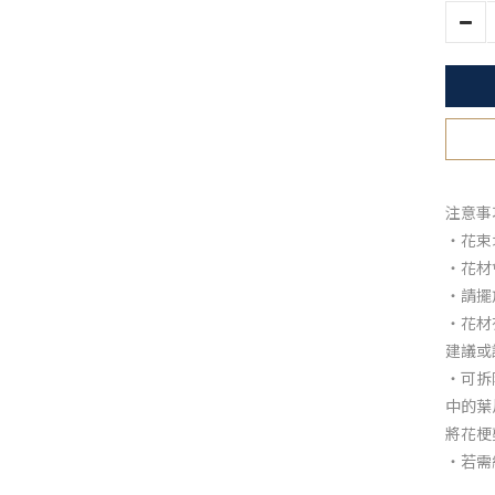
注意事
・花束
・花材
・請擺
・花材
建議或
・可拆
中的葉
將花梗
・若需