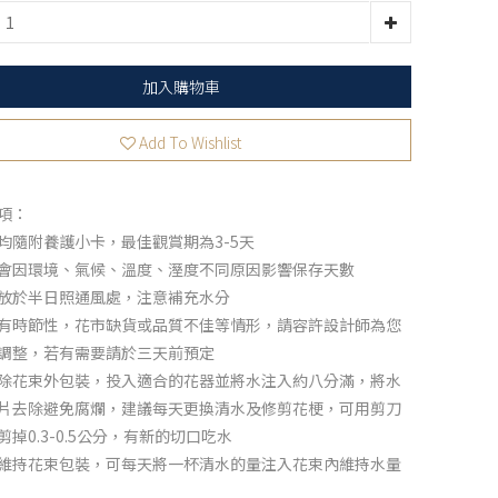
加入購物車
Add To Wishlist
項：
均隨附養護小卡，最佳觀賞期為3-5天
會因環境、氣候、溫度、溼度不同原因影響保存天數
放於半日照通風處，注意補充水分
有時節性，花市缺貨或品質不佳等情形，請容許設計師為您
調整，若有需要請於三天前預定
除花束外包裝，投入適合的花器並將水注入約八分滿，將水
片去除避免腐爛，建議每天更換清水及修剪花梗，可用剪刀
剪掉0.3-0.5公分，有新的切口吃水
維持花束包裝，可每天將一杯清水的量注入花束內維持水量