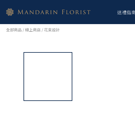
送禮指
全部商品
/
線上商店
/
花束設計