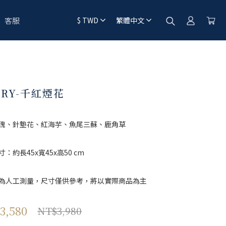
客服
$
TWD
繁體中文
RRY-千紅煙花
瑰、針墊花、紅海芋、魚尾三蘇、鹿角草
：約長45x寬45x高50 cm
為人工測量，尺寸僅供參考，將以實際商品為主
3,580
NT$3,980