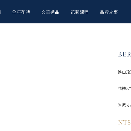
南
全年花禮
文華選品
花藝課程
品牌故事
BE
進口玫
花禮尺寸
※尺寸
NT$