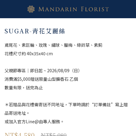
SUGAR-青花艾麗絲
鳶尾花、紫巨輪、玫瑰、繡球、臘梅、綠鈴草、紫薊
花禮尺寸約 40x35x40 cm
父親節專區｜即日起 ~ 2026/08/09（日）
消費滿$5,000贈送限量山型擴香石 乙個
數量有限，送完為止
＊若贈品與花禮需寄送不同地址，下單時請於“訂單備註”寫上贈
品寄送地址。
或加入官方Line@由專人服務。
NT$4,580
NT$5,080