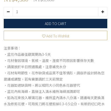
ADD TO CART
Add To Wishlist
注意事項：
・盆花作品最佳觀賞期為3-5天
・花材會因環境、氣候、溫度、溼度不同原因影響保存天數
・請擺放於半日照通風處，注意補充水分
・花材有時節性，花市缺貨或品質不佳等情形，請容許設計師為您
建議或調整，若有需要請於三天前預定
・花器如遇缺貨時，將以相同大小同色系花器替代
・盆花內有海綿，直接注入清水維持海綿濕潤即可
・如為花束投入玻璃花器，維持盆內清水八分滿，建議每天更換清
水及修剪花梗，可用剪刀將花梗剪掉0.3-0.5公分，有新的切口吃水