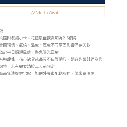
Add To Wishlist
項：
均隨附養護小卡，花禮最佳觀賞期為2-6個月
會因環境、氣候、溫度、溼度不同原因影響保存天數
放於半日照通風處，避免陽光直射
有時節性，花市缺貨或品質不佳等情形，請容許設計師為您
調整，若有需要請於三天前預定
商品無法提供宅配，如需外縣市配送服務，請來電洽詢