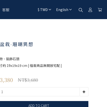
客服
$
TWD
English
盆栽-珊瑚異想
物、裝飾石頭
約 19x19x19 cm | 植栽商品無開放宅配 |
3,380
NT$3,680
ADD TO CART