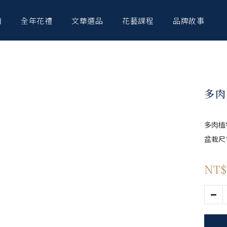
南
全年花禮
文華選品
花藝課程
品牌故事
多肉
多肉植
盆栽尺寸
NT$