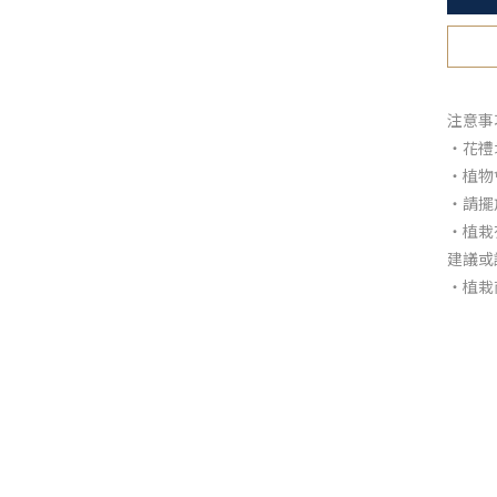
注意事
・花禮
・植物
・請擺
・植栽
建議或
・植栽