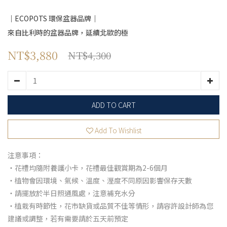
｜ECOPOTS 環保盆器品牌｜
來自比利時的盆器品牌，延續北歐的極
NT$3,880
NT$4,300
ADD TO CART
Add To Wishlist
注意事項：
・花禮均隨附養護小卡，花禮最佳觀賞期為2-6個月
・植物會因環境、氣候、溫度、溼度不同原因影響保存天數
・請擺放於半日照通風處，注意補充水分
・植栽有時節性，花市缺貨或品質不佳等情形，請容許設計師為您
建議或調整，若有需要請於五天前預定