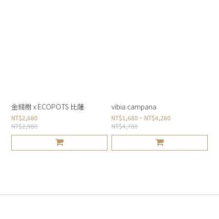
金錢樹 x ECOPOTS 比薩
vibia campana
NT$2,680
NT$1,680 ~ NT$4,280
NT$2,980
NT$4,780