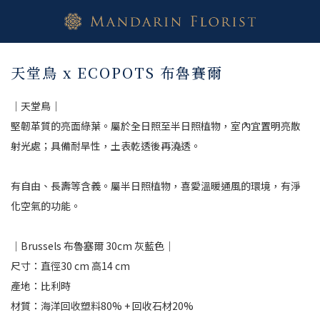
天堂鳥 x ECOPOTS 布魯賽爾
｜天堂鳥｜
堅韌革質的亮面綠葉。屬於全日照至半日照植物，室內宜置明亮散
射光處；具備耐旱性，土表乾透後再澆透。
有自由、長壽等含義。屬半日照植物，喜愛溫暖通風的環境，有淨
化空氣的功能。
｜Brussels 布魯塞爾 30cm 灰藍色｜
尺寸：直徑30 cm 高14 cm 
產地：比利時
材質：海洋回收塑料80% + 回收石材20%