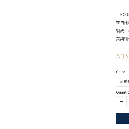
｜ECO
來自比
製成，
美與環
NT$
Color
Quantit