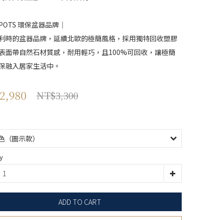
POTS 環保盆器品牌｜
利時的盆器品牌，延續北歐的極簡風格，採用獨特回收塑膠
表面帶自然石材質感，耐用輕巧，且100%可回收，讓極簡
保融入居家生活中。
2,980
NT$3,300
y
ADD TO CART