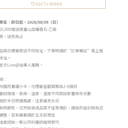
Add To Wishlist
區｜即日起 ~ 2026/08/09（日）
$5,000贈送限量山型擴香石 乙個
限，送完為止
品與花禮需寄送不同地址，下單時請於“訂單備註”寫上贈
地址。
官方Line@由專人服務。
項：
均隨附養護小卡，花禮最佳觀賞期為2-6個月
會因環境、氣候、溫度、溼度不同原因影響保存天數
放於半日照通風處，注意補充水分
有時節性，花市缺貨或品質不佳等情形，請容許設計師為您
調整，若有需要請於五天前預定
植栽短缺，將以同科種的植物替代