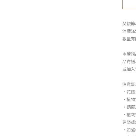
父親節專
消費滿
數量有
＊若贈
品寄送
或加入
注意事
・花禮
・植物
・請擺
・植栽
建議或
・如遇