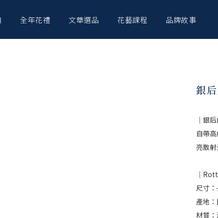
南
全年花禮
文華選品
花藝課程
品牌故事
銀后
｜銀后
自帶高
亮散射
｜Rot
尺寸：長2
產地：
材質：