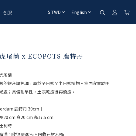
客服
$
TWD
English
虎尾蘭 x ECOPOTS 鹿特丹
虎尾蘭｜
級的銀灰調色澤，屬於全日照至半日照植物。室內宜置於明
光處；具備耐旱性，土表乾透後再澆透。
terdam 鹿特丹 30cm｜
0 cm 寬20 cm 高17.5 cm
比利時
海洋回收塑膠80% + 回收石材20%