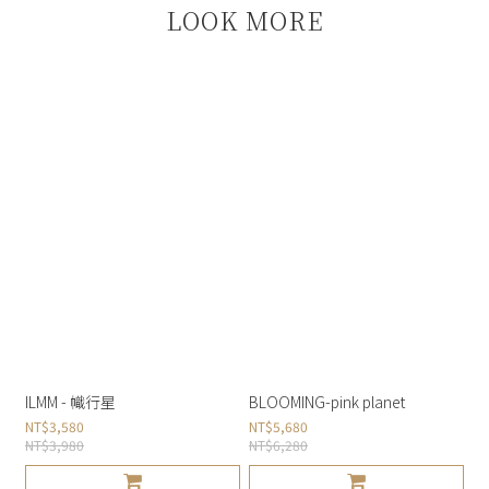
LOOK MORE
ILMM - 幟行星
BLOOMING-pink planet
NT$3,580
NT$5,680
NT$3,980
NT$6,280