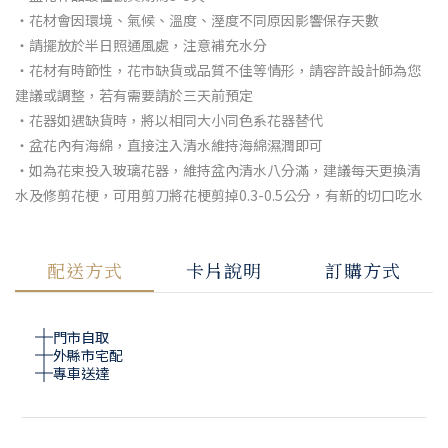
・花材會因環境、氣候、溫度、溼度不同原因影響保存天數
・請擺放於半日照通風處，注意補充水分
・花材有時節性，花市缺貨或品質不佳等情形，請容許設計師為您
建議或調整，若有需要請於三天前預定
・花器如遇缺貨時，將以相同大小同色系花器替代
・盆花內有海綿，直接注入清水維持海綿濕潤即可
・如為花束投入玻璃花器，維持盆內清水八分滿，建議每天更換清
水及修剪花梗，可用剪刀將花梗剪掉0.3-0.5公分，有新的切口吃水
配送方式
卡片說明
訂購方式
門市自取
外縣市宅配
專車送達