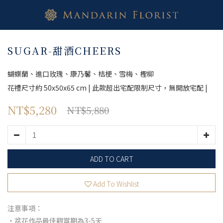
SUGAR-甜酒CHEERS
蝴蝶蘭、進口玫瑰、康乃馨、桔梗、雪梅、檉柳
花禮尺寸約 50x50x65 cm | 此款超出宅配限制尺寸，無開放宅配 |
NT$5,280
NT$5,880
ADD TO CART
Add To Wishlist
注意事項：
・盆花作品最佳觀賞期為3-5天