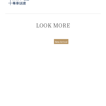
專車送達
LOOK MORE
New Arrival