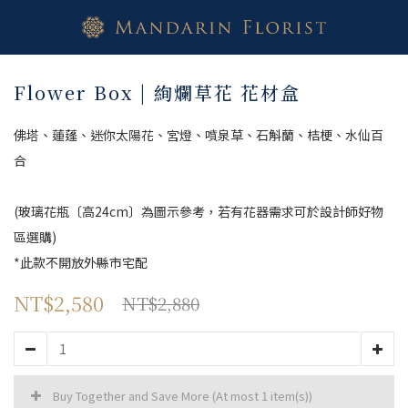
Flower Box | 絢爛草花 花材盒
佛塔、蓮蓬、迷你太陽花、宮燈、噴泉草、石斛蘭、桔梗、水仙百
合
(玻璃花瓶〔高24cm〕為圖示參考，若有花器需求可於設計師好物
區選購)
*此款不開放外縣市宅配
NT$2,580
NT$2,880
Buy Together and Save More
(At most 1 item(s))