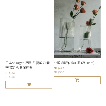
日本sakagen坂源-花藝剪刀 春
北歐透明玻璃花瓶 (高20cm)
季限定色 莫蘭迪藍
NT$499
NT$550
NT$860
NT$980