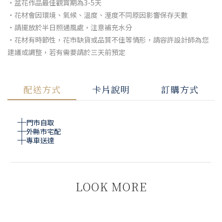
‧盆花作品最佳觀賞期為3-5天
‧花材會因環境、氣候、溫度、溼度不同原因影響保存天數
‧請擺放於半日照通風處，注意補充水分
‧花材有時節性，花市缺貨或品質不佳等情形，請容許設計師為您
建議或調整，若有需要請於三天前預定
配送方式
卡片說明
訂購方式
門市自取
外縣市宅配
專車送達
LOOK MORE