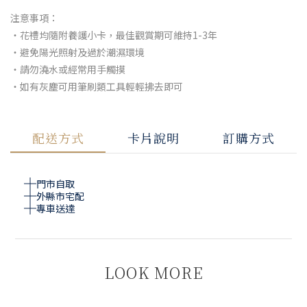
注意事項：
・花禮均隨附養護小卡，最佳觀賞期可維持1-3年
・避免陽光照射及過於潮濕環境
・請勿澆水或經常用手觸摸
・如有灰塵可用筆刷類工具輕輕拂去即可
配送方式
卡片說明
訂購方式
門市自取
外縣市宅配
專車送達
LOOK MORE