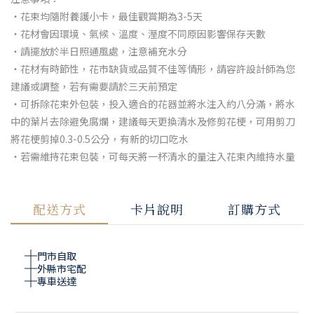
・花束均隨附養護小卡，最佳觀賞期為3-5天
・花材會因環境、氣候、溫度、溼度不同原因影響保存天數
・請擺放於半日照通風處，注意補充水分
・花材有時節性，花市缺貨或品質不佳等情形，請容許設計師為您
建議或調整，若有需要請於三天前預定
・可拆除花束外包裝，投入適合的花器並將水注入約八分滿，將水
中的葉片去除避免腐爛，建議每天更換清水及修剪花梗，可用剪刀
將花梗剪掉0.3-0.5公分，有新的切口吃水
・若需維持花束包裝，可每天將一杯清水的量注入花束內維持水量
配送方式
卡片說明
訂購方式
門市自取
外縣市宅配
專車送達